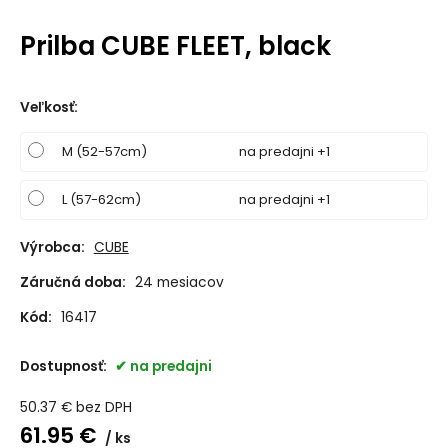
Prilba CUBE FLEET, black
Veľkosť
:
M (52-57cm)
na predajni +1
L (57-62cm)
na predajni +1
Výrobca:
CUBE
Záručná doba:
24 mesiacov
Kód:
16417
Dostupnosť:
na predajni
50.37
€
bez DPH
61.95
€
ks