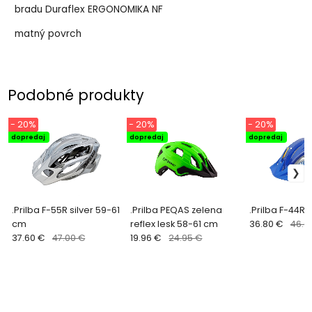
bradu Duraflex ERGONOMIKA NF
matný povrch
Podobné produkty
- 20%
- 20%
- 20%
dopredaj
dopredaj
dopredaj
.Prilba F-55R silver 59-61
.Prilba PEQAS zelena
.Prilba F-44R
cm
reflex lesk 58-61 cm
36.80 €
46.0
37.60 €
47.00 €
19.96 €
24.95 €