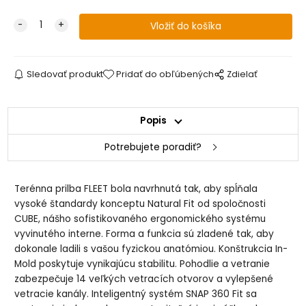
Sledovať produkt
Pridať do obľúbených
Zdielať
Popis
Potrebujete poradiť?
Terénna prilba FLEET bola navrhnutá tak, aby spĺňala
vysoké štandardy konceptu Natural Fit od spoločnosti
CUBE, nášho sofistikovaného ergonomického systému
vyvinutého interne.
Forma a funkcia sú zladené tak, aby
dokonale ladili s vašou fyzickou anatómiou.
Konštrukcia In-
Mold poskytuje vynikajúcu stabilitu.
Pohodlie a vetranie
zabezpečuje 14 veľkých vetracích otvorov a vylepšené
vetracie kanály.
Inteligentný systém SNAP 360 Fit sa