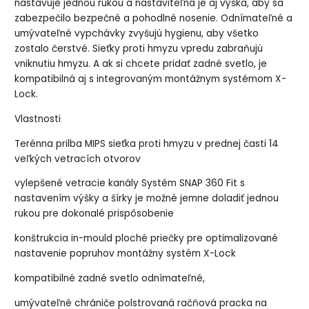
nastavuje jednou rukou a nastaviteľná je aj výška, aby sa
zabezpečilo bezpečné a pohodlné nosenie.
Odnímateľné a
umývateľné vypchávky zvyšujú hygienu, aby všetko
zostalo čerstvé.
Sieťky proti hmyzu vpredu zabraňujú
vniknutiu hmyzu.
A ak si chcete pridať zadné svetlo, je
kompatibilná aj s integrovaným montážnym systémom X-
Lock.
Vlastnosti
Terénna prilba MIPS sieťka proti hmyzu v prednej časti 14
veľkých vetracích otvorov
vylepšené vetracie kanály Systém SNAP 360 Fit s
nastavením výšky a šírky je možné jemne doladiť jednou
rukou pre dokonalé prispôsobenie
konštrukcia in-mould ploché priečky pre optimalizované
nastavenie popruhov montážny systém X-Lock
kompatibilné zadné svetlo odnímateľné,
umývateľné chrániče polstrovaná račňová pracka na