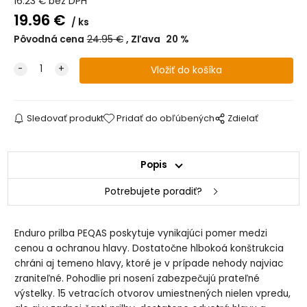
16.23
€
bez DPH
19.96
€
ks
Pôvodná cena
24.95
€
Zľava
20
%
Sledovať produkt
Pridať do obľúbených
Zdielať
Popis
Potrebujete poradiť?
Enduro prilba PEQAS poskytuje vynikajúci pomer medzi
cenou a ochranou hlavy. Dostatočne hlbokoá konštrukcia
chráni aj temeno hlavy, ktoré je v prípade nehody najviac
zraniteľné. Pohodlie pri nosení zabezpečujú prateľné
výstelky. 15 vetracích otvorov umiestnených nielen vpredu,