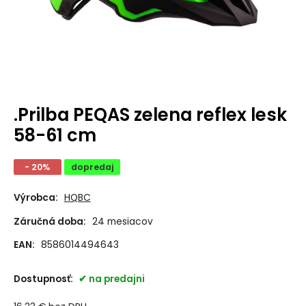
.Prilba PEQAS zelena reflex lesk
58-61 cm
- 20%
dopredaj
Výrobca:
HQBC
Záručná doba:
24 mesiacov
EAN:
8586014494643
Dostupnosť:
na predajni