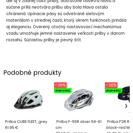
ale aj v zadnej časti prilby, dostatone odvetrá hlavu a
súčsne príliš neotvára prilbu aby bola hlava ostala
chránená. Upínacie pásy sú odvetrané sieťovým
materiálom v strednej časti, ktorý okrem funkčnosti prináša
aj eleganciu. Overený otočný nastavovací mechanizmus
vzadu umožňuje jemné nastavenie veľkosti prilby v danom
rozsahu. Súčasťou prilby je pevný štít.
Podobné produkty
- 20%
- 20%
dopredaj
dopredaj
Prilba CUBE FLEET, grey
.Prilba F-55R silver 59-61
.Prilba P2R R
61.95 €
cm
black-red M/L