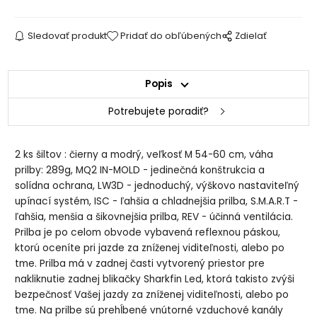
Sledovať produkt
Pridať do obľúbených
Zdielať
Popis
Potrebujete poradiť?
2 ks šiltov : čierny a modrý, veľkosť M 54-60 cm, váha
prilby: 289g, MQ2 IN-MOLD - jedinečná konštrukcia a
solídna ochrana, LW3D - jednoduchý, výškovo nastaviteľný
upínací systém, ISC - ľahšia a chladnejšia prilba, S.M.A.R.T -
ľahšia, menšia a šikovnejšia prilba, REV - účinná ventilácia.
Prilba je po celom obvode vybavená reflexnou páskou,
ktorú oceníte pri jazde za zníženej viditeľnosti, alebo po
tme. Prilba má v zadnej časti vytvorený priestor pre
nakliknutie zadnej blikačky Sharkfin Led, ktorá takisto zvýši
bezpečnosť Vašej jazdy za zníženej viditeľnosti, alebo po
tme. Na prilbe sú prehĺbené vnútorné vzduchové kanály