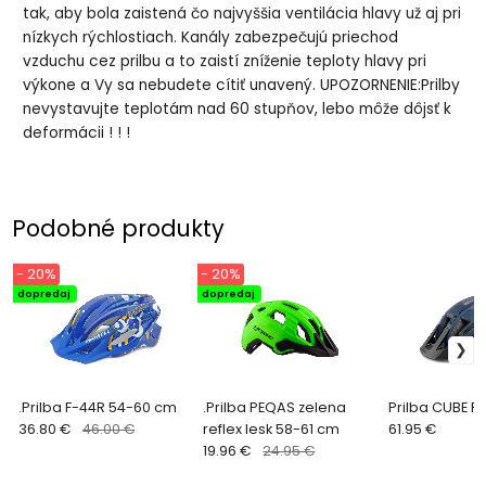
tak, aby bola zaistená čo najvyššia ventilácia hlavy už aj pri
nízkych rýchlostiach. Kanály zabezpečujú priechod
vzduchu cez prilbu a to zaistí zníženie teploty hlavy pri
výkone a Vy sa nebudete cítiť unavený. UPOZORNENIE:Prilby
nevystavujte teplotám nad 60 stupňov, lebo môže dôjsť k
deformácii ! ! !
Podobné produkty
- 20%
- 20%
dopredaj
dopredaj
.Prilba F-44R 54-60 cm
.Prilba PEQAS zelena
Prilba CUBE FL
36.80 €
46.00 €
reflex lesk 58-61 cm
61.95 €
19.96 €
24.95 €