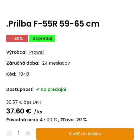
.Prilba F-55R 59-65 cm
- 20%
dopredaj
Výrobca:
Prowell
Záručná doba:
24 mesiacov
Kód:
1048
Dostupnosť:
na predajni
30.57
€
bez DPH
37.60
€
ks
Pôvodná cena
47.00
€
Zľava
20
%