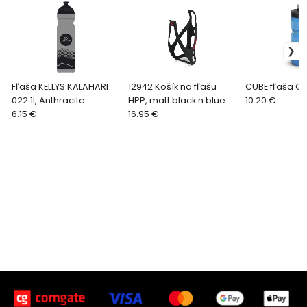
Fľaša KELLYS KALAHARI
12942 Košík na fľašu
CUBE fľaša Gri
022 1l, Anthracite
HPP, matt black n blue
10.20 €
6.15 €
16.95 €
Vytvorené systémom ClickEshop.sk