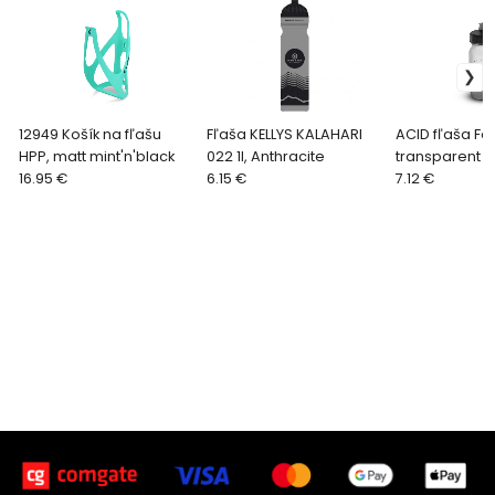
12949 Košík na fľašu
Fľaša KELLYS KALAHARI
ACID fľaša Fea
HPP, matt mint'n'black
022 1l, Anthracite
transparent
16.95 €
6.15 €
7.12 €
Vytvorené systémom ClickEshop.sk