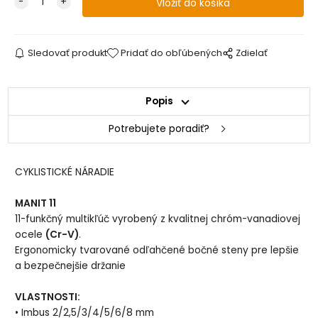
Sledovať produkt
Pridať do obľúbených
Zdielať
Popis
Potrebujete poradiť?
CYKLISTICKÉ NÁRADIE
MANIT 11
11-funkčný multikľúč vyrobený z kvalitnej chróm-vanadiovej
ocele
(Cr-V)
.
Ergonomicky tvarované odľahčené bočné steny pre lepšie
a bezpečnejšie držanie
VLASTNOSTI:
• Imbus 2/2,5/3/4/5/6/8 mm