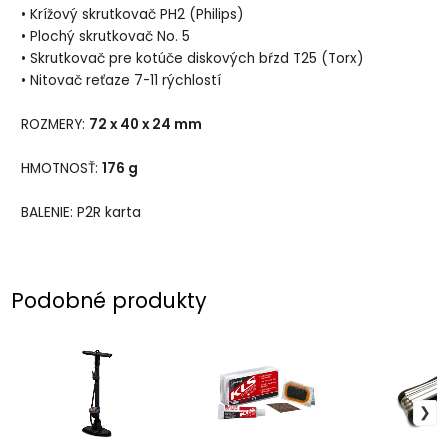
• Krížový skrutkovač PH2 (Philips)
• Plochý skrutkovač No. 5
• Skrutkovač pre kotúče diskových bŕzd T25 (Torx)
• Nitovač reťaze 7-11 rýchlostí
ROZMERY:
72 x 40 x 24 mm
HMOTNOSŤ:
176 g
BALENIE: P2R karta
Podobné produkty