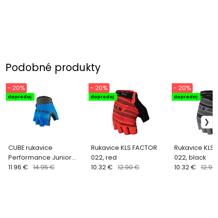
Podobné produkty
- 20%
- 20%
- 20%
dopredaj
dopredaj
dopredaj
CUBE rukavice
Rukavice KLS FACTOR
Rukavice KLS
Performance Junior
022, red
022, black
bezprstové
11.96 €
14.95 €
10.32 €
12.90 €
10.32 €
12.90