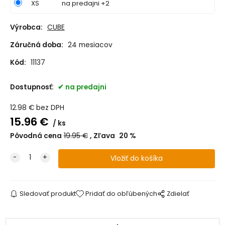
XS
na predajni +2
Výrobca:
CUBE
Záručná doba:
24 mesiacov
Kód:
11137
Dostupnosť:
na predajni
12.98
€
bez DPH
15.96
€
ks
Pôvodná cena
19.95
€
Zľava
20
%
Sledovať produkt
Pridať do obľúbených
Zdielať