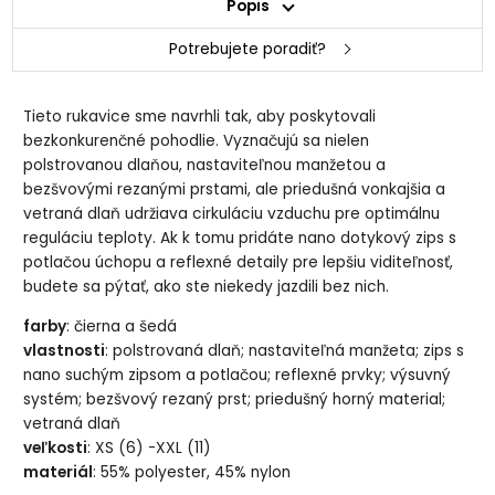
Popis
Potrebujete poradiť?
Tieto rukavice sme navrhli tak, aby poskytovali
bezkonkurenčné pohodlie. Vyznačujú sa nielen
polstrovanou dlaňou, nastaviteľnou manžetou a
bezšvovými rezanými prstami, ale priedušná vonkajšia a
vetraná dlaň udržiava cirkuláciu vzduchu pre optimálnu
reguláciu teploty. Ak k tomu pridáte nano dotykový zips s
potlačou úchopu a reflexné detaily pre lepšiu viditeľnosť,
budete sa pýtať, ako ste niekedy jazdili bez nich.
farby
: čierna a šedá
vlastnosti
: polstrovaná dlaň; nastaviteľná manžeta; zips s
nano suchým zipsom a potlačou; reflexné prvky; výsuvný
systém; bezšvový rezaný prst; priedušný horný material;
vetraná dlaň
veľkosti
: XS (6) -XXL (11)
materiál
: 55% polyester, 45% nylon