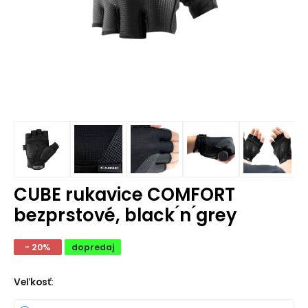
CUBE rukavice COMFORT
bezprstové, black ́n ́grey
- 20%
dopredaj
Veľkosť
: