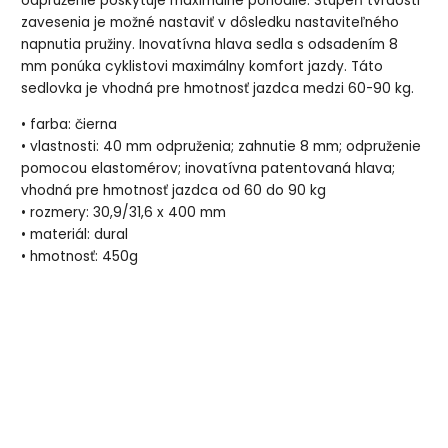
odpruženie poskytuje maximálne pohodlie. Stupeň tvrdosti
zavesenia je možné nastaviť v dôsledku nastaviteľného
napnutia pružiny. Inovatívna hlava sedla s odsadením 8
mm ponúka cyklistovi maximálny komfort jazdy. Táto
sedlovka je vhodná pre hmotnosť jazdca medzi 60-90 kg.
• farba: čierna
• vlastnosti: 40 mm odpruženia; zahnutie 8 mm; odpruženie
pomocou elastomérov; inovatívna patentovaná hlava;
vhodná pre hmotnosť jazdca od 60 do 90 kg
• rozmery: 30,9/31,6 x 400 mm
• materiál: dural
• hmotnosť: 450g